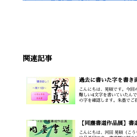
書道
関連記事
過去に書いた字を書き直
書道
こんにちは、晃碩です。今回
難しい4文字を書いていたん
の字を確認します。朱墨でご指
【同塵書道作品展】書
書道
こんにちは、河田 晃碩（こ