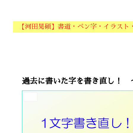
【河田晃碩】書道・ペン字・イラスト
過去に書いた字を書き直し！ 
書道