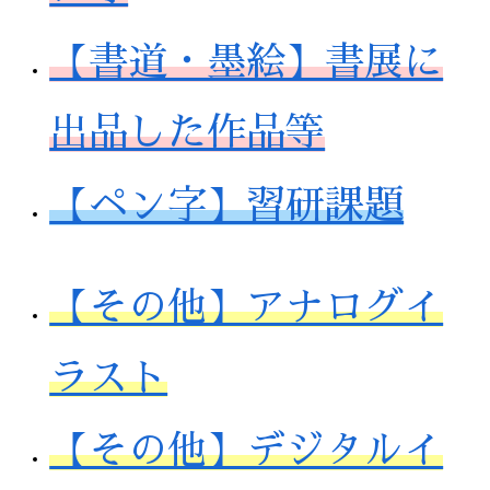
【書道・墨絵】書展に
出品した作品等
【ペン字】習研課題
【その他】アナログイ
ラスト
【その他】デジタルイ