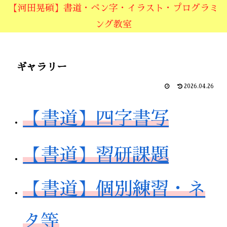
【河田晃碩】書道・ペン字・イラスト・プログラミ
ング教室
ギャラリー
2026.04.26
【書道】四字書写
【書道】習研課題
【書道】個別練習・ネ
タ等