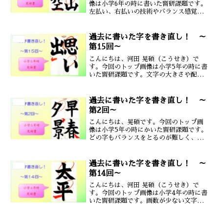
像は小学6年の時に書いた習研課題です。
左払い、右払いの技術やバランス感覚が
必要な課題です。 今回書き直す字は
「秋」にしたいと思います。まずは元の
字を確認します。マスが縦長なので、こ
過去に書いた字を書き直し！ ～
書道
の中に収めるのはかなり大...
第15回～
こんにちは、河田 晃碩（こうせき）で
す。今回のトップ画像は小学5年の時に書
いた習研課題です。文字の大きさや配置
は上手くできているかなと思いました(^-
^) 今回書き直す字は「出」にしたいと
思います。まずは元の字を確認します。
過去に書いた字を書き直し！ ～
書道
縦画の始筆を深く...
第2回～
こんにちは、晃碩です。今回のトップ画
像は小学5年の時にかいた習研課題です。
どの字もバランスをとるのが難しく、当
時の私も苦戦していたのではないかと思
います。 今回書き直す字は「景」にし
たいと思います。まずは元の字を確認し
過去に書いた字を書き直し！ ～
書道
ます。朱墨でご指摘いた...
第14回～
こんにちは、河田 晃碩（こうせき）で
す。今回のトップ画像は小学4年の時に書
いた習研課題です。画数が少ない文字を2
文字、半紙に大きく書く課題ですので、
一画一画の質がとても大事になってきま