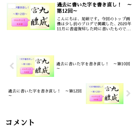
すね。 今回書き直す字は「太」にしたい
過去に書いた字を書き直し！ ～
書道
と思います。まずは...
第12回～
こんにちは、晃碩です。今回のトップ画
像は少し前のブログで掲載した、2020年
11月に書道復帰した時に書いたもので
す。前回は「醴」を書き直しました。
今回書き直す字は「九」にしたいと思い
ます。まずは元の字を確認します。左払
いの払うところをゆっ...
過去に書いた字を書き直し！ ～第10回
～
過去に書いた字を書き直し！ ～第12回
～
コメント