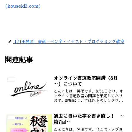
(kouseki2.com)
書道
【河田晃碩】書道・ペン字・イラスト・プログラミング教室
関連記事
オンライン書道教室開講（8月
書道
～）について
こんにちは、晃碩です。8月1日より、オ
ンライン書道教室の開講を予定しており
ます。詳細については以下のリンクを参
照願います。初回体験レッスンは無料で
すので、書道に興味のある方はお気軽に
お問い合わせ下さい(^-^)現在スタコレで
過去に書いた字を書き直し！ ～
書道
幼児・小学生を対...
第7回～
こんにちは、晃碩です。今回のトップ画