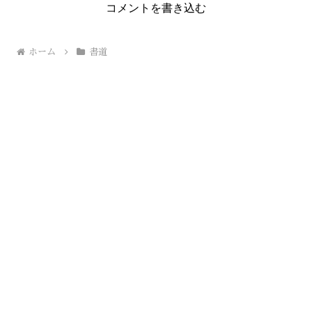
コメントを書き込む
ホーム
書道
Copyright © 2023-2026 【河田晃碩】書道・ペン字・イラスト・
プログラミング教室 All Rights Reserved.