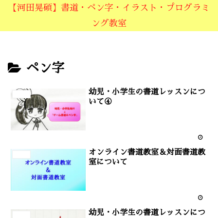
【河田晃碩】書道・ペン字・イラスト・プログラミ
ング教室
ペン字
幼児・小学生の書道レッスンにつ
ペン字
いて④
オンライン書道教室＆対面書道教
ペン字
室について
幼児・小学生の書道レッスンにつ
ペン字