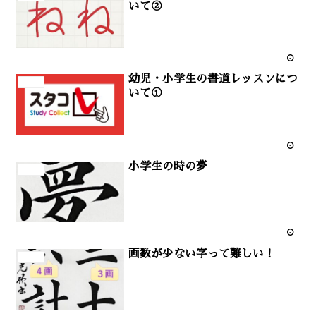
いて②
幼児・小学生の書道レッスンにつ
ペン字
いて①
小学生の時の夢
ペン字
画数が少ない字って難しい！
ペン字